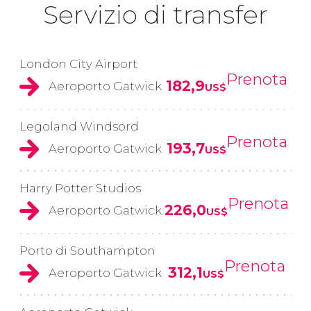
Servizio di transfer
London City Airport
Prenota
182,9
Aeroporto Gatwick
US$
Legoland Windsord
Prenota
193,7
Aeroporto Gatwick
US$
Harry Potter Studios
Prenota
226,0
Aeroporto Gatwick
US$
Porto di Southampton
Prenota
312,1
Aeroporto Gatwick
US$