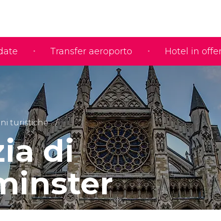
idate
Transfer aeroporto
Hotel in offe
ni turistiche
ia di
inster