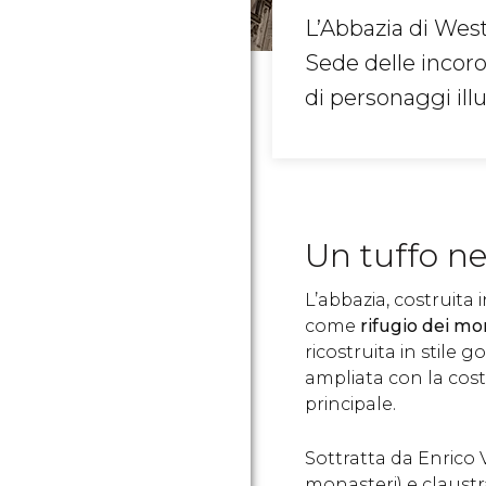
L’Abbazia di West
Sede delle incoro
di personaggi illu
Un tuffo nel
L’abbazia, costruita 
come
rifugio dei mo
ricostruita in stile g
ampliata con la cost
principale.
Sottratta da Enrico V
monasteri) e claustra