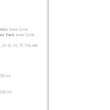
tion
, linee Circle,
es' Park
, linee Circle
, 29, 53, 70, 77, 77A, 88,
315 m)
(955 m)