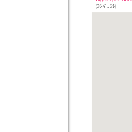
(36,41
US$
)