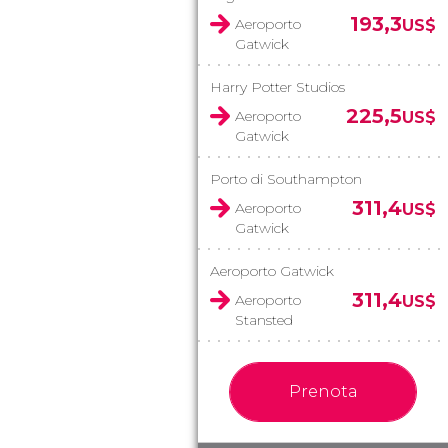
193,3
Aeroporto
US$
Gatwick
Harry Potter Studios
225,5
Aeroporto
US$
Gatwick
Porto di Southampton
311,4
Aeroporto
US$
Gatwick
Aeroporto Gatwick
311,4
Aeroporto
US$
Stansted
Prenota