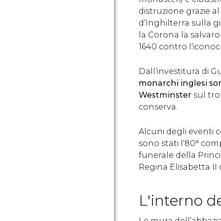
distruzione grazie a
d’Inghilterra sulla g
la Corona la salvaron
1640 contro l’iconocl
Dall’investitura di 
monarchi inglesi son
Westminster
sul tr
conserva.
Alcuni degli eventi c
sono stati l'80° comp
funerale della Princi
Regina Elisabetta II 
L'interno d
Le mura dell’abbazia