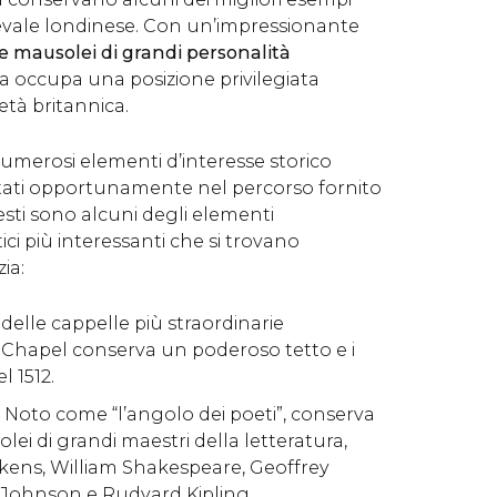
evale londinese. Con un’impressionante
 mausolei di grandi personalità
zia occupa una posizione privilegiata
ietà britannica.
umerosi elementi d’interesse storico
tati opportunamente nel percorso fornito
sti sono alcuni degli elementi
tici più interessanti che si trovano
ia:
 delle cappelle più straordinarie
y Chapel conserva un poderoso tetto e i
l 1512.
: Noto come “l’angolo dei poeti”, conserva
lei di grandi maestri della letteratura,
kens, William Shakespeare, Geoffrey
Johnson e Rudyard Kipling.