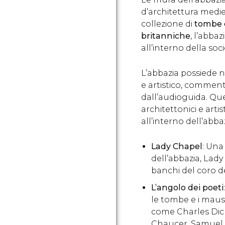
d’architettura medi
collezione di
tombe e
britanniche
, l’abba
all’interno della soc
L’abbazia possiede n
e artistico, commen
dall’audioguida. Que
architettonici e artis
all’interno dell’abbaz
Lady Chapel
: Una
dell’abbazia, Lad
banchi del coro de
L’angolo dei poeti
le tombe e i mauso
come Charles Dic
Chaucer, Samuel 