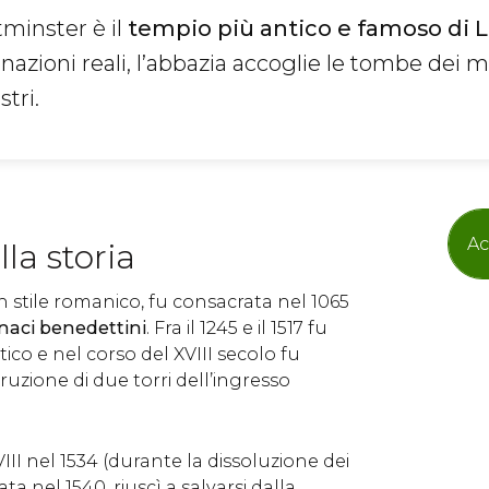
minster è il
tempio più antico e famoso di 
nazioni reali, l’abbazia accoglie le tombe dei 
stri.
Ac
la storia
in stile romanico, fu consacrata nel 1065
naci benedettini
. Fra il 1245 e il 1517 fu
otico e nel corso del XVIII secolo fu
ruzione di due torri dell’ingresso
III nel 1534 (durante la dissoluzione dei
ta nel 1540, riuscì a salvarsi dalla