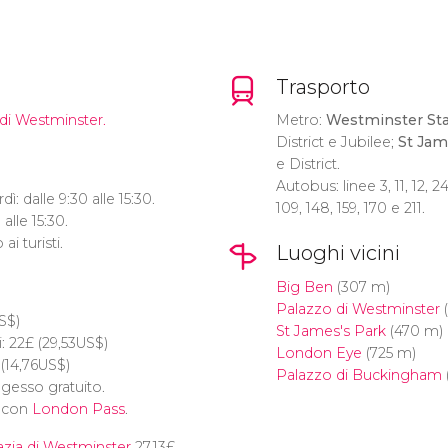
Trasporto
 di Westminster.
Metro:
Westminster Sta
District e Jubilee;
St Jam
e District.
Autobus: linee 3, 11, 12, 24
dì: dalle 9:30 alle 15:30.
109, 148, 159, 170 e 211.
alle 15:30.
i turisti.
Luoghi vicini
Big Ben
(307 m)
Palazzo di Westminster
(
S$
)
St James's Park
(470 m)
: 22
£
(29,53
US$
)
London Eye
(725 m)
(14,76
US$
)
Palazzo di Buckingham
ingesso gratuito.
o con
London Pass
.
bazia di Westminster
27,13
£