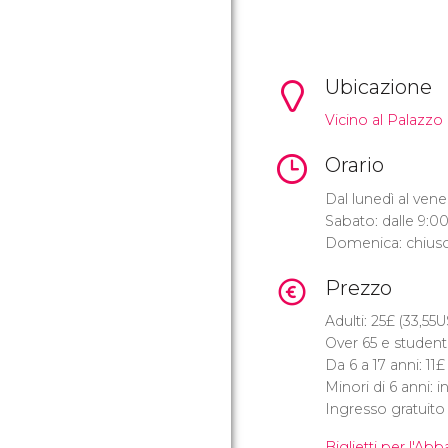
Ubicazione
Vicino al Palazzo
Orario
Dal lunedì al vener
Sabato: dalle 9:00 
Domenica: chiuso a
Prezzo
Adulti: 25
£
(33,55
U
Over 65 e studenti
Da 6 a 17 anni: 11
£
Minori di 6 anni: 
Ingresso gratuit
Biglietti per l'Ab