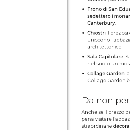
Trono di S
an Edu
sedettero i monarc
Canterbury
.
Chiostri
: I preziosi
uniscono l'abbazi
architettonico.
Sala Capitolare
: 
nel suolo un mosai
Collage Garden
: 
Collage Garden è i
Da non per
Anche se il prezzo d
pena visitare l'abbaz
straordinarie
decoraz