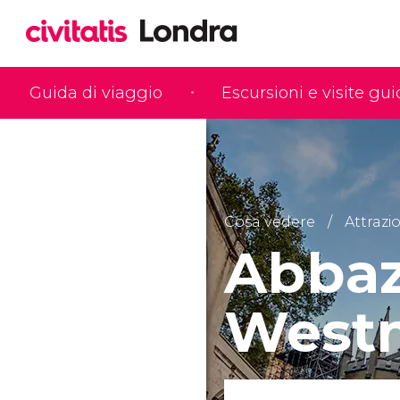
Guida di viaggio
Escursioni e visite gu
Cosa vedere
Attrazio
Abbaz
Westm