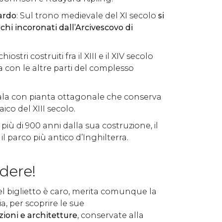
ardo
: Sul trono medievale del XI secolo
si
hi incoronati dall’Arcivescovo di
 chiostri costruiti fra il XIII e il XIV secolo
a con le altre parti del complesso
Sala con pianta ottagonale che conserva
co del XIII secolo.
a più di 900 anni dalla sua costruzione, il
l parco più antico d’Inghilterra.
dere!
el biglietto è caro, merita comunque la
ia, per scoprire le sue
ioni e architetture
, conservate alla