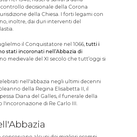
l controllo decisionale della Corona
iurisdizione della Chiesa. I forti legami con
o, inoltre, dai duri interventi del
astia.
Guglielmo il Conquistatore nel 1066,
tutti i
o stati incoronati nell’Abbazia di
ono medievale del XI secolo che tutt’oggi si
elebrati nell'abbazia negli ultimi decenni
leanno della Regina Elisabetta II, il
pessa Diana del Galles, il funerale della
o l'incoronazione di Re Carlo III.
ell'Abbazia
 conservano alcuni dei migliori esempi