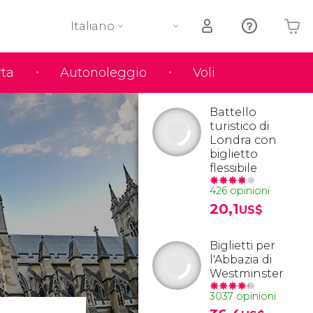
Italiano
rta
Autonoleggio
Voli
Il tuo carrello è vuoto
Battello
turistico di
Londra con
biglietto
flessibile
426 opinioni
20,1
US$
Biglietti per
l'Abbazia di
Westminster
3037 opinioni