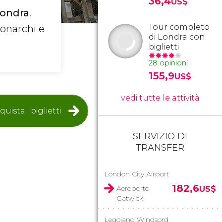
36,4
US$
Londra
.
Tour completo
monarchi e
di Londra con
biglietti
28 opinioni
155,9
US$
vedi tutte le attività
quista i biglietti
SERVIZIO DI
TRANSFER
London City Airport
182,6
Aeroporto
US$
Gatwick
Legoland Windsord