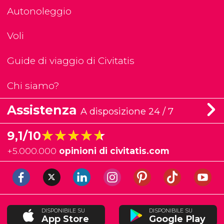
Autonoleggio
Voli
Guide di viaggio di Civitatis
Chi siamo?
Assistenza
A disposizione 24 / 7
★★★★★
★★★★★
9,1/10
+
5.000.000
opinioni di civitatis.com
DISPONIBILE SU
DISPONIBILE SU
App Store
Google Play