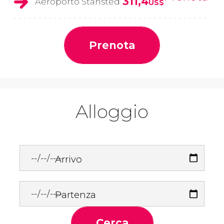
311,4
Aeroporto Stansted
US$
Prenota
Alloggio
Arrivo
Partenza
Cerca