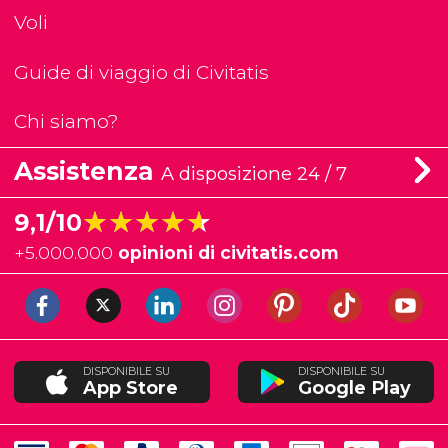
Voli
Guide di viaggio di Civitatis
Chi siamo?
Assistenza
A disposizione 24 / 7
★★★★★
★★★★★
9,1/10
+
5.000.000
opinioni di civitatis.com
DISPONIBILE SU
DISPONIBILE SU
App Store
Google Play