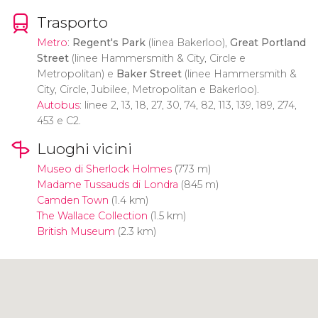
Trasporto
Metro
:
Regent's Park
(linea Bakerloo),
Great Portland
Street
(linee Hammersmith & City, Circle e
Metropolitan) e
Baker Street
(linee Hammersmith &
City, Circle, Jubilee, Metropolitan e Bakerloo).
Autobus
: linee 2, 13, 18, 27, 30, 74, 82, 113, 139, 189, 274,
453 e C2.
Luoghi vicini
Museo di Sherlock Holmes
(773 m)
Madame Tussauds di Londra
(845 m)
Camden Town
(1.4 km)
The Wallace Collection
(1.5 km)
British Museum
(2.3 km)
Clicca per usare la mappa