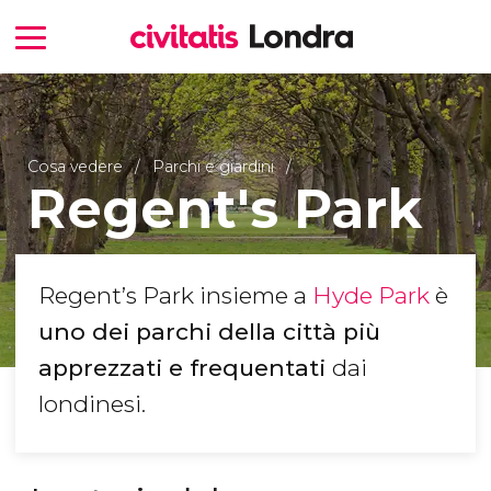
Cosa vedere
Parchi e giardini
Regent's Park
Regent’s Park insieme a
Hyde Park
è
uno dei parchi della città più
apprezzati e frequentati
dai
londinesi.