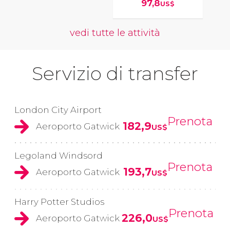
97,8
US$
vedi tutte le attività
Servizio di transfer
London City Airport
Prenota
182,9
Aeroporto Gatwick
US$
Legoland Windsord
Prenota
193,7
Aeroporto Gatwick
US$
Harry Potter Studios
Prenota
226,0
Aeroporto Gatwick
US$