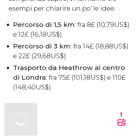
esempi per chiarire un po’ le idee:
Percorso di 1,5 km
: fra 8
£
(10,79
US$
)
e 12
£
(16,18
US$
)
Percorso di 3 km
: fra 14
£
(18,88
US$
)
e 22
£
(29,68
US$
)
Trasporto da Heathrow al centro
di Londra
: fra 75
£
(101,18
US$
) e 110
£
(148,40
US$
)
1