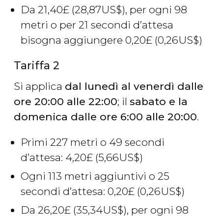
Da 21,40
£
(28,87
US$
), per ogni 98
metri o per 21 secondi d’attesa
bisogna aggiungere 0,20
£
(0,26
US$
)
Tariffa 2
Si applica
dal lunedì al venerdì dalle
ore 20:00 alle 22:00
; il
sabato e la
domenica dalle ore 6:00 alle 20:00
.
Primi 227 metri o 49 secondi
d’attesa: 4,20
£
(5,66
US$
)
Ogni 113 metri aggiuntivi o 25
secondi d’attesa: 0,20
£
(0,26
US$
)
Da 26,20
£
(35,34
US$
), per ogni 98