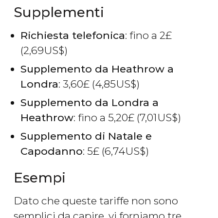
Supplementi
Richiesta telefonica
: fino a 2
£
(2,69
US$
)
Supplemento da Heathrow a
Londra
: 3,60
£
(4,85
US$
)
Supplemento da Londra a
Heathrow
: fino a 5,20
£
(7,01
US$
)
Supplemento di Natale e
Capodanno
: 5
£
(6,74
US$
)
Esempi
Dato che queste tariffe non sono
semplici da capire, vi forniamo tre