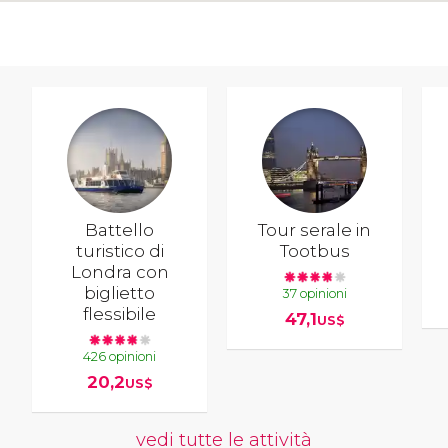
Battello
Tour serale in
turistico di
Tootbus
Londra con
biglietto
37 opinioni
flessibile
47,1
US$
426 opinioni
20,2
US$
vedi tutte le attività