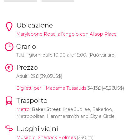
Ubicazione
Marylebone Road, all’angolo con Allsop Place.
Orario
Tutti i giorni dalle 10:00 alle 15:00. (Può variare).
Prezzo
Adulti: 29
£
(39,05
US$
)
Biglietti per il Madame Tussauds
34,13
£
(45,96
US$
)
Trasporto
Metro
:
Baker Street
, linee Jubilee, Bakerloo,
Metropolitan, Hammersmith and City e Circle.
Luoghi vicini
Museo di Sherlock Holmes
(230 m)