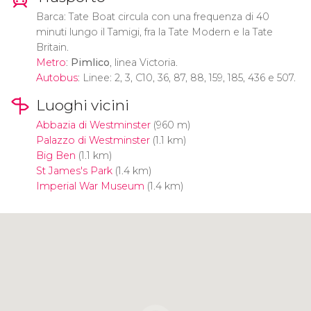
Barca: Tate Boat circula con una frequenza di 40
minuti lungo il Tamigi, fra la Tate Modern e la Tate
Britain.
Metro
:
Pimlico
, linea Victoria.
Autobus
: Linee: 2, 3, C10, 36, 87, 88, 159, 185, 436 e 507.
Luoghi vicini
Abbazia di Westminster
(960 m)
Palazzo di Westminster
(1.1 km)
Big Ben
(1.1 km)
St James's Park
(1.4 km)
Imperial War Museum
(1.4 km)
Clicca per usare la mappa