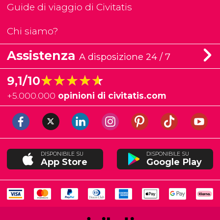
Guide di viaggio di Civitatis
Chi siamo?
Assistenza
A disposizione 24 / 7
★★★★★
★★★★★
9,1/10
+
5.000.000
opinioni di civitatis.com
DISPONIBILE SU
DISPONIBILE SU
App Store
Google Play