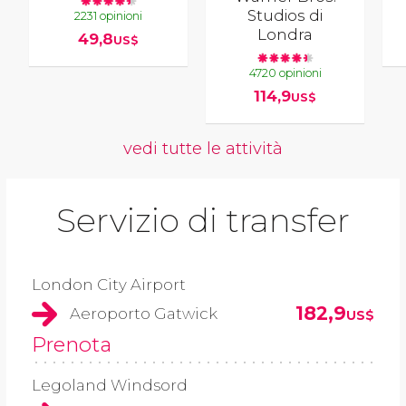
Studios di
2231 opinioni
Londra
49,8
US$
4720 opinioni
114,9
US$
vedi tutte le attività
Servizio di transfer
London City Airport
182,9
Aeroporto Gatwick
US$
Prenota
Legoland Windsord