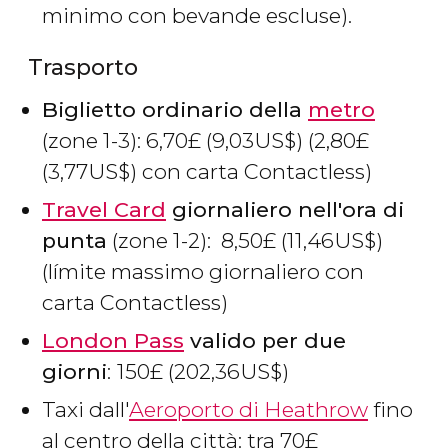
minimo con bevande escluse).
Trasporto
Biglietto ordinario della
metro
(zone 1-3): 6,70
£
(9,03
US$
) (2,80
£
(3,77
US$
) con carta Contactless)
Travel Card
giornaliero nell'ora di
punta
(zone 1-2): 8,50
£
(11,46
US$
)
(límite massimo giornaliero con
carta Contactless)
London Pass
valido per due
giorni
:
150
£
(202,36
US$
)
Taxi dall'
Aeroporto di Heathrow
fino
al centro della città: tra 70
£