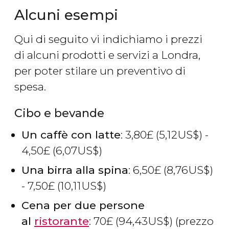
Alcuni esempi
Qui di seguito vi indichiamo i prezzi
di alcuni prodotti e servizi a Londra,
per poter stilare un preventivo di
spesa.
Cibo e bevande
Un caffè con latte
: 3,80
£
(5,12
US$
) -
4,50
£
(6,07
US$
)
Una birra alla spina
: 6,50
£
(8,76
US$
)
- 7,50
£
(10,11
US$
)
Cena per due persone
al
ristorante
: 70
£
(94,43
US$
) (prezzo