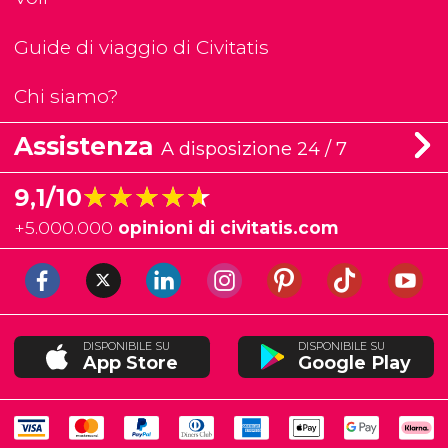
Guide di viaggio di Civitatis
Chi siamo?
Assistenza
A disposizione 24 / 7
★★★★★
★★★★★
9,1/10
+
5.000.000
opinioni di civitatis.com
DISPONIBILE SU
DISPONIBILE SU
App Store
Google Play