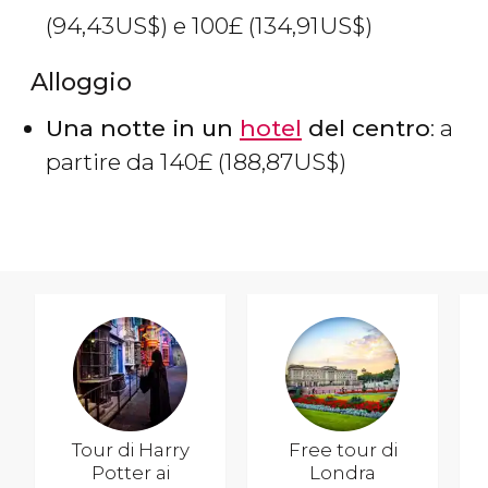
(94,43
US$
) e 100
£
(134,91
US$
)
Alloggio
Una notte in un
hotel
del centro
: a
partire da 140
£
(188,87
US$
)
Tour di Harry
Free tour di
Potter ai
Londra