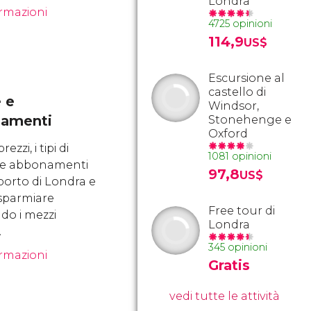
Londra
ormazioni
4725 opinioni
114,9
US$
Escursione al
castello di
e e
Windsor,
amenti
Stonehenge e
Oxford
rezzi, i tipi di
1081 opinioni
ti e abbonamenti
97,8
US$
porto di Londra e
sparmiare
Free tour di
ndo i mezzi
Londra
.
345 opinioni
ormazioni
Gratis
vedi tutte le attività