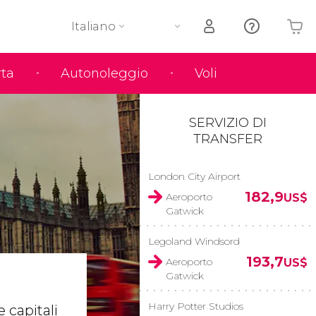
Italiano
rta
Autonoleggio
Voli
Il tuo carrello è vuoto
SERVIZIO DI
TRANSFER
London City Airport
182,9
Aeroporto
US$
Gatwick
Legoland Windsord
193,7
Aeroporto
US$
Gatwick
Harry Potter Studios
 capitali