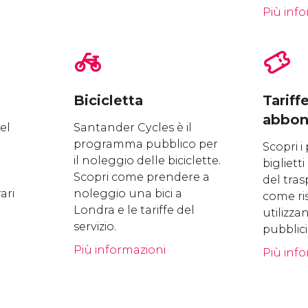
Più inf
Bicicletta
Tariff
abbon
el
Santander Cycles è il
programma pubblico per
Scopri i p
il noleggio delle biciclette.
bigliet
Scopri come prendere a
del tras
rari
noleggio una bici a
come ri
Londra e le tariffe del
utilizza
servizio.
pubblici
Più informazioni
Più inf