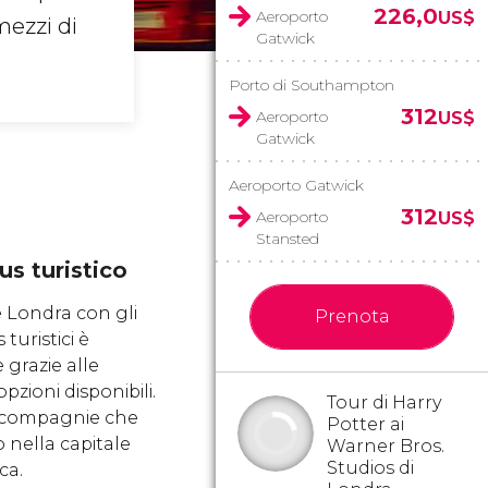
226,0
Aeroporto
US$
mezzi di
Gatwick
Porto di Southampton
312
Aeroporto
US$
Gatwick
Aeroporto Gatwick
312
Aeroporto
US$
Stansted
s turistico
e Londra con gli
Prenota
turistici è
e grazie alle
opzioni disponibili.
Tour di Harry
 compagnie che
Potter ai
 nella capitale
Warner Bros.
Studios di
ca.