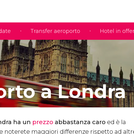
idate
Transfer aeroporto
Hotel in offe
orto a Londra
ondra ha un
prezzo
abbastanza caro
ed è la
 noterete maggiori differenze rispetto ad altre