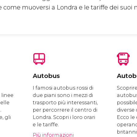
 come muoversi a Londra e le tariffe dei suoi 
Autobus
Autobu
I famosi autobus rossi di
Scoprir
 linee
due piani sono i mezzi di
autobus 
elle
trasporto più interessanti,
possibil
.
per percorrere il centro di
diverse 
e, gli
Londra. Scopri i loro orari
Ecco le
e le tariffe.
operano
britanni
Più informazioni