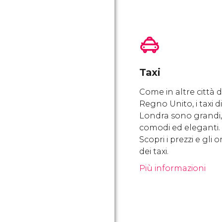
Taxi
Come in altre città d
Regno Unito, i taxi di
Londra sono grandi,
comodi ed eleganti.
Scopri i prezzi e gli o
dei taxi.
Più informazioni