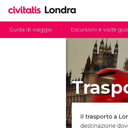
Guida di viaggio
Escursioni e visite gu
Trasp
Il trasporto a L
destinazione dove