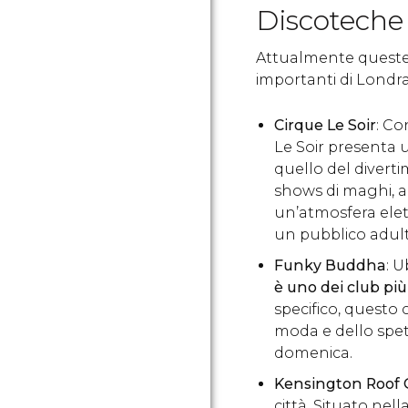
Discoteche
Attualmente queste 
importanti di Londra
Cirque Le Soir
: C
Le Soir presenta u
quello del divert
shows di maghi, ac
un’atmosfera elet
un pubblico adult
Funky Buddha
: 
è uno dei club più
specifico, questo 
moda e dello spett
domenica.
Kensington Roof
città. Situato nell