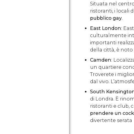
Situata nel centro
ristoranti, i local
pubblico gay
.
East London
: Eas
culturalmente int
importanti realizz
della città, è noto
Camden
: Localiz
un quartiere con
Troverete i miglio
dal vivo. L’atmosf
South Kensingto
di Londra. È rino
ristoranti e club,
prendere un cockt
divertente serata