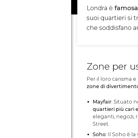
Londra è
famosa 
suoi quartieri si 
che soddisfano an
Zone per us
Per il loro carisma e 
zone di divertiment
Mayfair
: Situato n
quartieri più cari 
eleganti, negozi, 
Street.
Soho
: Il Soho è la