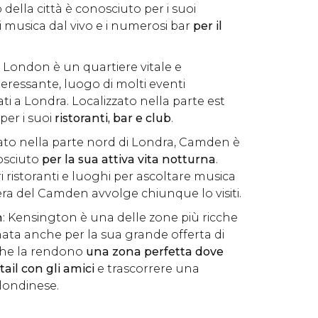
 della città è conosciuto per i suoi
i di musica dal vivo e i numerosi bar
per il
t London è un quartiere vitale e
eressante, luogo di molti eventi
ati a Londra. Localizzato nella parte est
 per i suoi
ristoranti, bar e club
.
zato nella parte nord di Londra, Camden è
osciuto
per la sua attiva vita notturna
.
ri ristoranti e luoghi per ascoltare musica
era del Camden avvolge chiunque lo visiti.
n
: Kensington è una delle zone più ricche
mata anche per la sua grande offerta di
 che la rendono
una zona perfetta dove
ail con gli amici
e trascorrere una
 londinese.