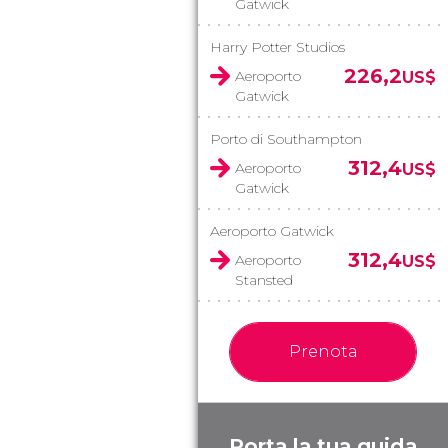
Gatwick
Harry Potter Studios
226,2
Aeroporto
US$
Gatwick
Porto di Southampton
312,4
Aeroporto
US$
Gatwick
Aeroporto Gatwick
312,4
Aeroporto
US$
Stansted
Prenota
Porta la tua guida