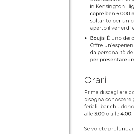
in Kensington High
copre ben 6.000 m
soltanto per un p
aperto il venerdì e
Boujis
: È uno dei 
Offre un’esperien
da personalità de
per presentare i m
Orari
Prima di scegliere d
bisogna conoscere gli
feriali i bar chiudon
alle
3:00
o alle
4:00
.
Se volete prolungare