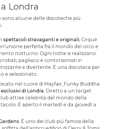
 a Londra
sono alcune delle discoteche più
:
on
spettacoli stravaganti e originali
, Cirque
n'unione perfetta fra il mondo del circo e
imento notturno. Ogni notte si realizzano
robati, pagliacci e contorsionisti in
trizzante e divertente. È una discoteca per
o e selezionato.
Ubicato nel cuore di Mayfair, Funky Buddha
 esclusivi di Londra
. Diretto a un target
club attrae celebrità del mondo della
acolo. È aperto il martedì e da giovedì a
 Gardens
: È uno dei club più famosi della
a soffitta dell’antico edificio di Derry & Toms