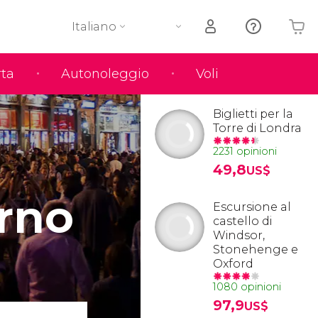
Italiano
rta
Autonoleggio
Voli
Il tuo carrello è vuoto
Biglietti per la
Torre di Londra
2231 opinioni
49,8
US$
rno
Escursione al
castello di
Windsor,
Stonehenge e
Oxford
1080 opinioni
97,9
US$