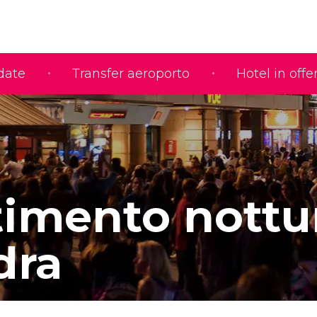
idate
Transfer aeroporto
Hotel in offe
timento nottu
dra