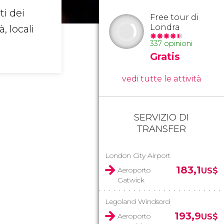
ti dei
Free tour di
Londra
, locali
337 opinioni
Gratis
vedi tutte le attività
SERVIZIO DI
TRANSFER
London City Airport
183,1
Aeroporto
US$
Gatwick
Legoland Windsord
193,9
Aeroporto
US$